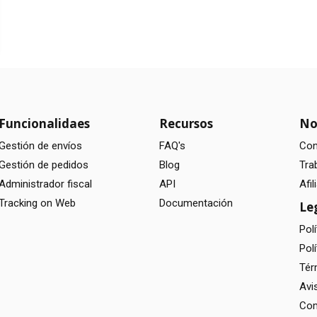
Funcionalidaes
Recursos
No
Gestión de envíos
FAQ's
Co
Gestión de pedidos
Blog
Tra
Administrador fiscal
API
Afi
Tracking on Web
Documentación
Le
Pol
Polí
Tér
Avi
Com