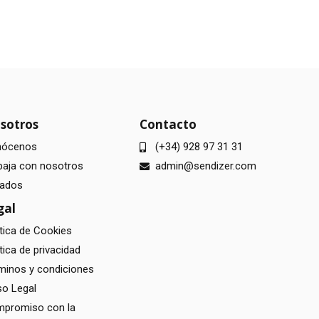
sotros
Contacto
nócenos
(+34) 928 97 31 31
baja con nosotros
admin@sendizer.com
liados
gal
ítica de Cookies
tica de privacidad
minos y condiciones
so Legal
promiso con la